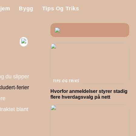
jem
Bygg
Tips Og Triks
g du slipper
TIPS OG TRIKS
kludert-ferier
Hvorfor anmeldelser styrer stadig
flere hverdagsvalg på nett
ære
traktet blant