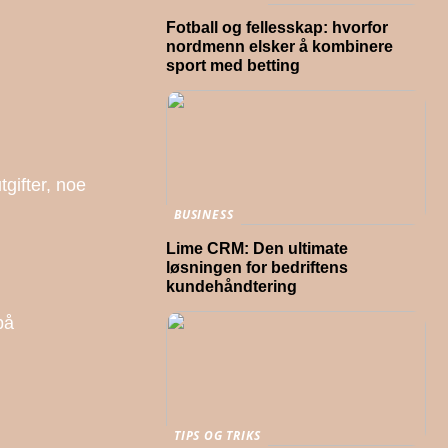
Fotball og fellesskap: hvorfor
nordmenn elsker å kombinere
sport med betting
tgifter, noe
BUSINESS
Lime CRM: Den ultimate
løsningen for bedriftens
kundehåndtering
på
TIPS OG TRIKS