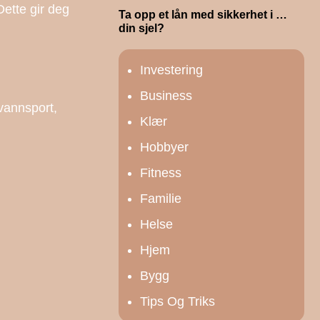
 Dette gir deg
Ta opp et lån med sikkerhet i …
din sjel?
Investering
Business
vannsport,
Klær
Hobbyer
Fitness
Familie
Helse
Hjem
Bygg
Tips Og Triks