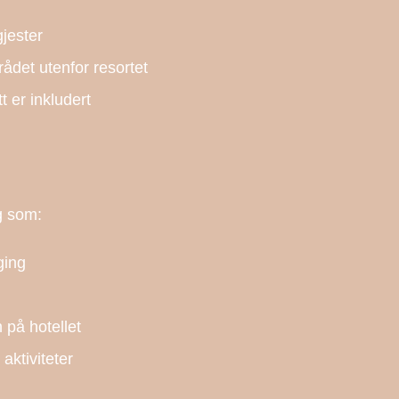
gjester
ådet utenfor resortet
t er inkludert
eg som:
ging
 på hotellet
aktiviteter