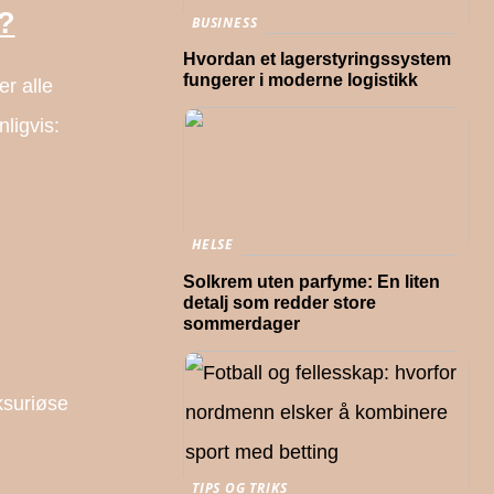
e?
BUSINESS
Hvordan et lagerstyringssystem
fungerer i moderne logistikk
er alle
nligvis:
HELSE
Solkrem uten parfyme: En liten
detalj som redder store
sommerdager
uksuriøse
TIPS OG TRIKS