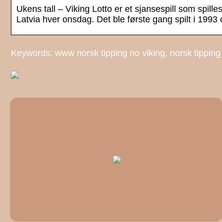
Ukens tall – Viking Lotto er et sjansespill som spill
Latvia hver onsdag. Det ble første gang spilt i 1993 
Keywords: www norsk tipping no viking, norsk tipping no