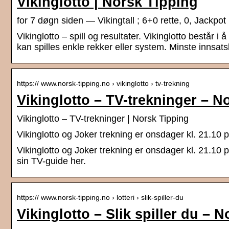
Vikinglotto | Norsk Tipping
for 7 døgn siden — Vikingtall ; 6+0 rette, 0, Jackpot
Vikinglotto – spill og resultater. Vikinglotto består i 
kan spilles enkle rekker eller system. Minste innsats
https:// www.norsk-tipping.no › vikinglotto › tv-trekning
Vikinglotto – TV-trekninger – N
Vikinglotto – TV-trekninger | Norsk Tipping
Vikinglotto og Joker trekning er onsdager kl. 21.10
Vikinglotto og Joker trekning er onsdager kl. 21.
sin TV-guide her.
https:// www.norsk-tipping.no › lotteri › slik-spiller-du
Vikinglotto – Slik spiller du – 