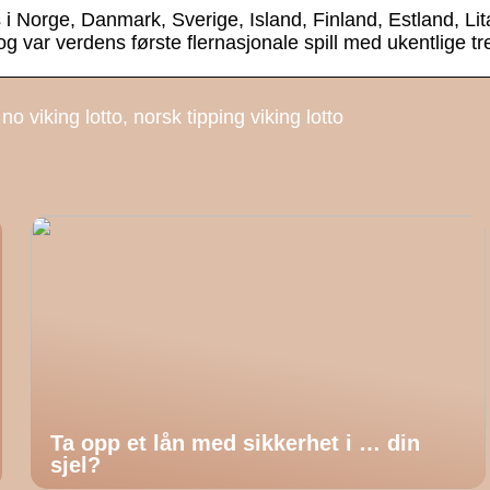
es i Norge, Danmark, Sverige, Island, Finland, Estland, Li
og var verdens første flernasjonale spill med ukentlige tr
 viking lotto, norsk tipping viking lotto
Ta opp et lån med sikkerhet i … din
sjel?