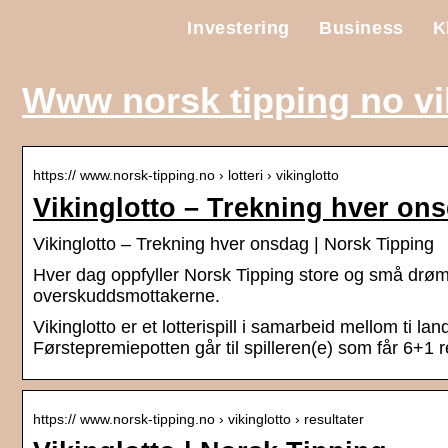
Investering
Business
K
Www norsk tipping no vi
https:// www.norsk-tipping.no › lotteri › vikinglotto
Vikinglotto – Trekning hver on
Vikinglotto – Trekning hver onsdag | Norsk Tipping
Hver dag oppfyller Norsk Tipping store og små drømme
overskuddsmottakerne.
Vikinglotto er et lotterispill i samarbeid mellom ti la
Førstepremiepotten går til spilleren(e) som får 6+1 
https:// www.norsk-tipping.no › vikinglotto › resultater