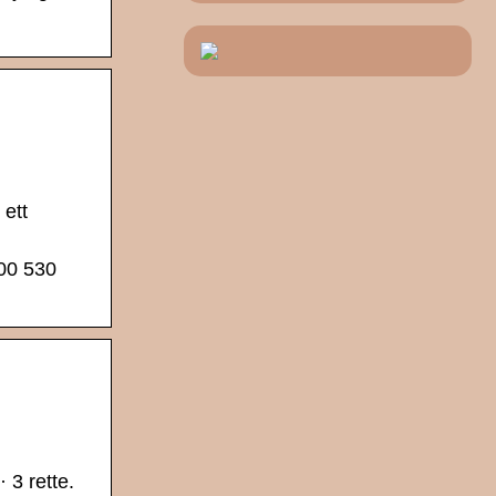
 ett
600 530
· 3 rette.