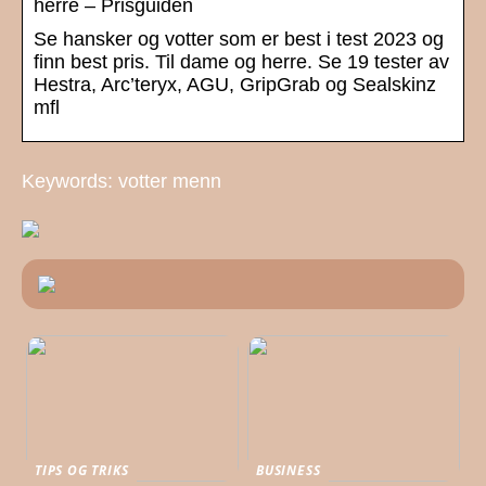
herre – Prisguiden
Se hansker og votter som er best i test 2023 og
finn best pris. Til dame og herre. Se 19 tester av
Hestra, Arc’teryx, AGU, GripGrab og Sealskinz
mfl
Keywords: votter menn
TIPS OG TRIKS
BUSINESS