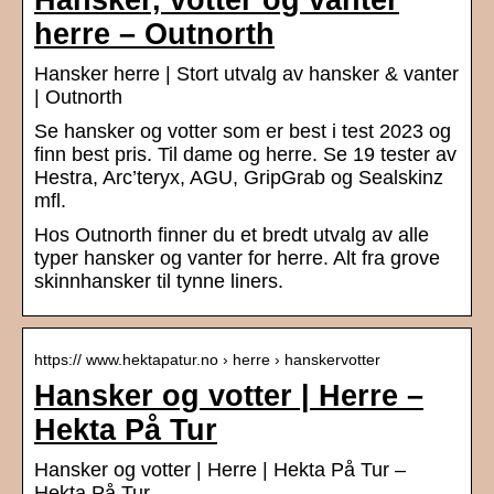
Hansker, votter og vanter
herre – Outnorth
Hansker herre | Stort utvalg av hansker & vanter
| Outnorth
Se hansker og votter som er best i test 2023 og
finn best pris. Til dame og herre. Se 19 tester av
Hestra, Arc’teryx, AGU, GripGrab og Sealskinz
mfl.
Hos Outnorth finner du et bredt utvalg av alle
typer hansker og vanter for herre. Alt fra grove
skinnhansker til tynne liners.
https:// www.hektapatur.no › herre › hanskervotter
Hansker og votter | Herre –
Hekta På Tur
Hansker og votter | Herre | Hekta På Tur –
Hekta På Tur