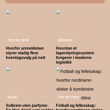
TIPS OG TRIKS
BUSINESS
Hvorfor anmeldelser
Hvordan et
styrer stadig flere
lagerstyringssystem
hverdagsvalg på nett
fungerer i moderne
logistikk
HELSE
TIPS OG TRIKS
Solkrem uten parfyme:
Fotball og fellesskap: