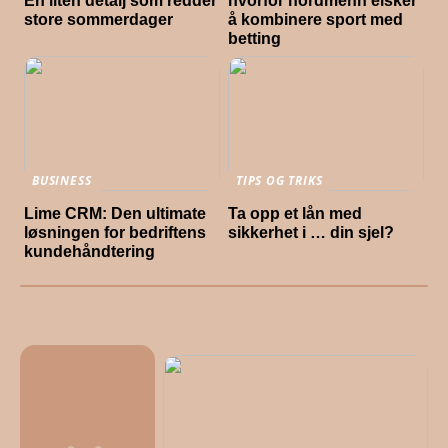
En liten detalj som redder
hvorfor nordmenn elsker
store sommerdager
å kombinere sport med
betting
BUSINESS
TIPS OG TRIKS
Lime CRM: Den ultimate
Ta opp et lån med
løsningen for bedriftens
sikkerhet i … din sjel?
kundehåndtering