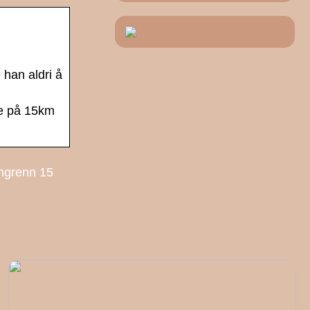
 han aldri å
ge på 15km
angrenn 15