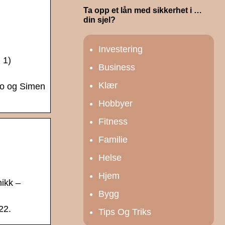
Ta opp et lån med sikkerhet i …
din sjel?
Investering
 1)
Business
Klær
bo og Simen
Hobbyer
Fitness
Familie
Helse
Hjem
nikk –
Bygg
22.
Tips Og Triks