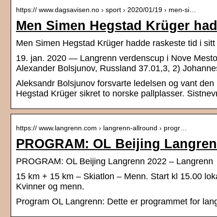
https:// www.dagsavisen.no › sport › 2020/01/19 › men-si…
Men Simen Hegstad Krüger hadde
Men Simen Hegstad Krüger hadde raskeste tid i sitt
19. jan. 2020 — Langrenn verdenscup i Nove Mesto, T
Alexander Bolsjunov, Russland 37.01,3, 2) Johann
Aleksandr Bolsjunov forsvarte ledelsen og vant de
Hegstad Krüger sikret to norske pallplasser. Sistnevnt
https:// www.langrenn.com › langrenn-allround › progr…
PROGRAM: OL Beijing Langren
PROGRAM: OL Beijing Langrenn 2022 – Langrenn
15 km + 15 km – Skiatlon – Menn. Start kl 15.00 lokal 
Kvinner og menn.
Program OL Langrenn: Dette er programmet for lang