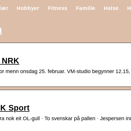
lær
Hobbyer
Fitness
Familie
Helse
H
n
– NRK
 for menn onsdag 25. februar. VM-studio begynner 12.15
RK Sport
 nok eit OL-gull · To svenskar på pallen · Jespersen inn 