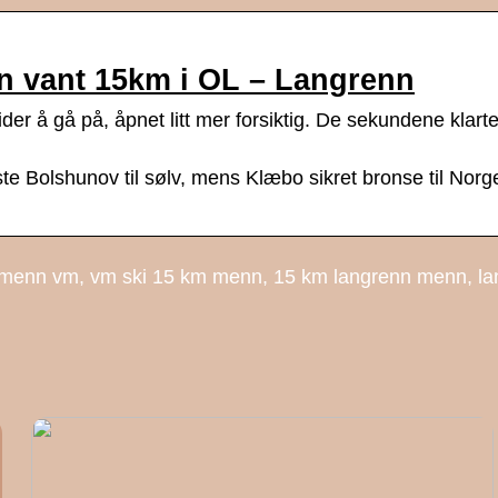
en vant 15km i OL – Langrenn
r å gå på, åpnet litt mer forsiktig. De sekundene klarte
te Bolshunov til sølv, mens Klæbo sikret bronse til Nor
m menn vm, vm ski 15 km menn, 15 km langrenn menn, l