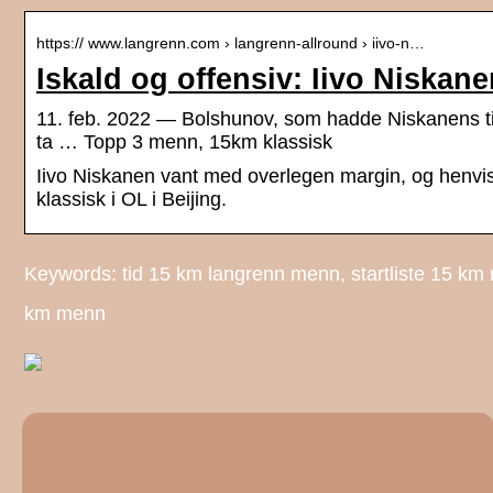
https:// www.langrenn.com › langrenn-allround › iivo-n…
Iskald og offensiv: Iivo Niskan
11. feb. 2022 — Bolshunov, som hadde Niskanens tide
ta … Topp 3 menn, 15km klassisk
Iivo Niskanen vant med overlegen margin, og henvis
klassisk i OL i Beijing.
Keywords: tid 15 km langrenn menn, startliste 15 k
km menn