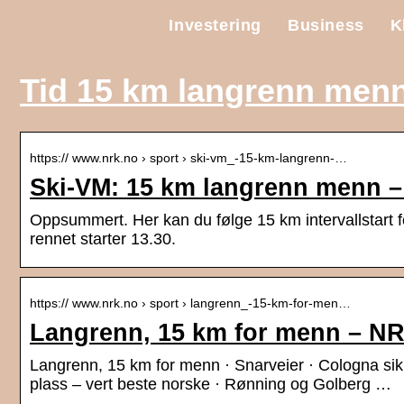
Investering
Business
K
Tid 15 km langrenn men
https:// www.nrk.no › sport › ski-vm_-15-km-langrenn-…
Ski-VM: 15 km langrenn menn 
Oppsummert. Her kan du følge 15 km intervallstart
rennet starter 13.30.
https:// www.nrk.no › sport › langrenn_-15-km-for-men…
Langrenn, 15 km for menn – N
Langrenn, 15 km for menn · Snarveier · Cologna sikra
plass – vert beste norske · Rønning og Golberg …