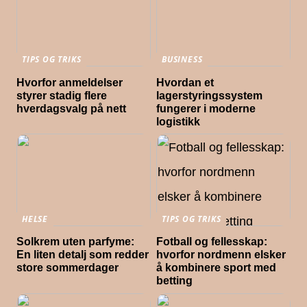
TIPS OG TRIKS
BUSINESS
Hvorfor anmeldelser
Hvordan et
styrer stadig flere
lagerstyringssystem
hverdagsvalg på nett
fungerer i moderne
logistikk
HELSE
TIPS OG TRIKS
Solkrem uten parfyme:
Fotball og fellesskap:
En liten detalj som redder
hvorfor nordmenn elsker
store sommerdager
å kombinere sport med
betting