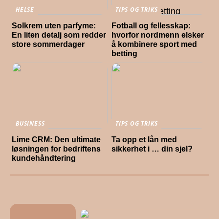
HELSE
TIPS OG TRIKS
Solkrem uten parfyme:
Fotball og fellesskap:
En liten detalj som redder
hvorfor nordmenn elsker
store sommerdager
å kombinere sport med
betting
BUSINESS
TIPS OG TRIKS
Lime CRM: Den ultimate
Ta opp et lån med
løsningen for bedriftens
sikkerhet i … din sjel?
kundehåndtering