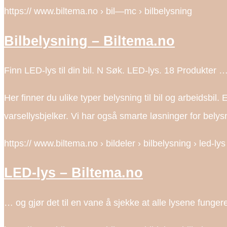
https:// www.biltema.no › bil—mc › bilbelysning
Bilbelysning – Biltema.no
Finn LED-lys til din bil. N Søk. LED-lys. 18 Produkter …
Her finner du ulike typer belysning til bil og arbeidsbil
varsellysbjelker. Vi har også smarte løsninger for belysn
https:// www.biltema.no › bildeler › bilbelysning › led-lys
LED-lys – Biltema.no
… og gjør det til en vane å sjekke at alle lysene funger