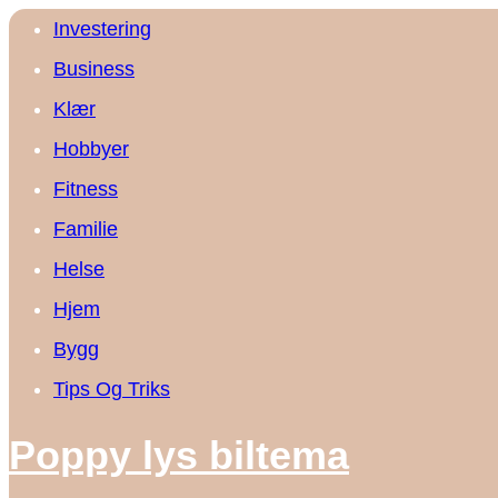
Investering
Business
Klær
Hobbyer
Fitness
Familie
Helse
Hjem
Bygg
Tips Og Triks
Poppy lys biltema