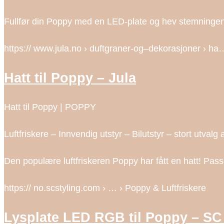
Fullfør din Poppy med en LED-plate og hev stemningen i
https:// www.jula.no › duftgraner-og–dekorasjoner › ha
Hatt til Poppy – Jula
Hatt til Poppy | POPPY
Luftfriskere – Innvendig utstyr – Bilutstyr – stort utvalg a
Den populære luftfriskeren Poppy har fått en hatt! Pass
https:// no.scstyling.com › … › Poppy & Luftfriskere
Lysplate LED RGB til Poppy – SC 