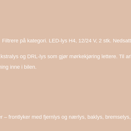
 Filtrere på kategori. LED-lys H4, 12/24 V, 2 stk. Nedsatt
. Ekstralys og DRL-lys som gjør mørkekjøring lettere. Til a
ing inne i bilen.
er – frontlyker med fjernlys og nærlys, baklys, bremselys,