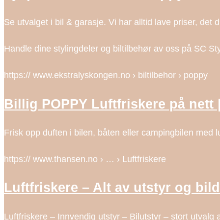
Se utvalget i bil & garasje. Vi har alltid lave priser, det
Handle dine stylingdeler og biltilbehør av oss på SC Sty
https:// www.ekstralyskongen.no › biltilbehor › poppy
Billig POPPY Luftfriskere på nett
Frisk opp duften i bilen, båten eller campingbilen med
https:// www.thansen.no › … › Luftfriskere
Luftfriskere – Alt av utstyr og bild
Luftfriskere – Innvendig utstyr – Bilutstyr – stort utvalg a