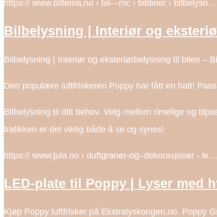
https:// www.biltema.no › bil—mc › bildeler › bilbelysn…
Bilbelysning | Interiør og eksteriø
Bilbelysning | Interiør og eksteriørbelysning til bilen – 
Den populære luftfriskeren Poppy har fått en hatt! Pass
Bilbelysning til ditt behov. Velg mellom rimelige og ti
trafikken er det viktig både å se og synes!
https:// www.jula.no › duftgraner-og–dekorasjoner › le
LED-plate til Poppy | Lyser med 
Kjøp Poppy luftfrisker på Ekstralyskongen.no. Poppy Gra