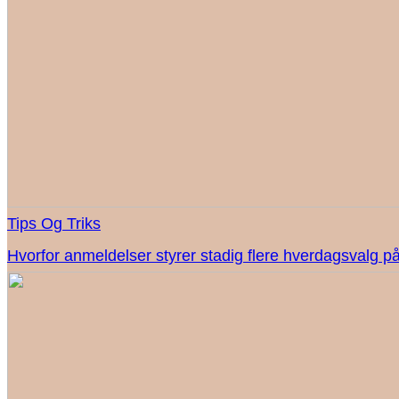
Tips Og Triks
Hvorfor anmeldelser styrer stadig flere hverdagsvalg på