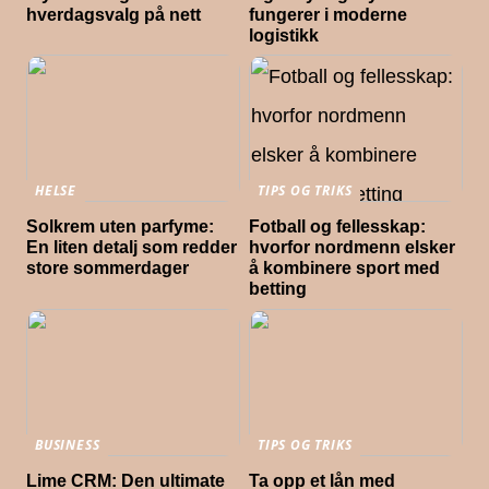
hverdagsvalg på nett
fungerer i moderne
logistikk
HELSE
TIPS OG TRIKS
Solkrem uten parfyme:
Fotball og fellesskap:
En liten detalj som redder
hvorfor nordmenn elsker
store sommerdager
å kombinere sport med
betting
BUSINESS
TIPS OG TRIKS
Lime CRM: Den ultimate
Ta opp et lån med