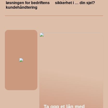
løsningen for bedriftens
sikkerhet i … din sjel?
kundehåndtering
Ta opp et lån med