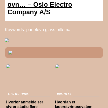
ovn… – Oslo Electro
Company A/S
Keywords: panelovn glass biltema
TIPS OG TRIKS
BUSINESS
Hvorfor anmeldelser
Hvordan et
styrer stadig flere
lagerstyringssystem