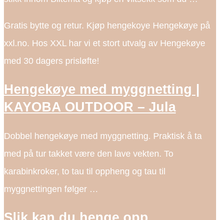
Gratis bytte og retur. Kjøp hengekoye Hengekøye på
xxl.no. Hos XXL har vi et stort utvalg av Hengekøye
med 30 dagers prisløfte!
Hengekøye med myggnetting |
KAYOBA OUTDOOR – Jula
Dobbel hengekøye med myggnetting. Praktisk å ta
med på tur takket være den lave vekten. To
karabinkroker, to tau til oppheng og tau til
myggnettingen følger …
Slik kan du henge opp