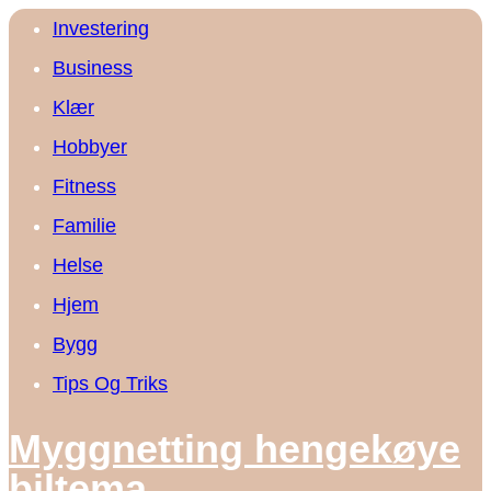
Investering
Business
Klær
Hobbyer
Fitness
Familie
Helse
Hjem
Bygg
Tips Og Triks
Myggnetting hengekøye
biltema