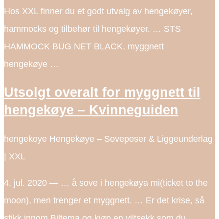
Hos XXL finner du et godt utvalg av hengekøyer,
hammocks og tilbehør til hengekøyer. … STS
HAMMOCK BUG NET BLACK, myggnett
hengekøye …
Utsolgt overalt for myggnett til
hengekøye – Kvinneguiden
hengekoye Hengekøye – Soveposer & Liggeunderlag
| XXL
4. jul. 2020 — … å sove i hengekøya mi(ticket to the
moon), men trenger et myggnett. … Er det krise, så
stikk innom Biltema og kjøp en viltsekk som du …