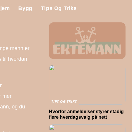
jem
Bygg
Tips Og Triks
Mange menn er
 til hvordan
r
r mer
TIPS OG TRIKS
vann, og du
Hvorfor anmeldelser styrer stadig
flere hverdagsvalg på nett