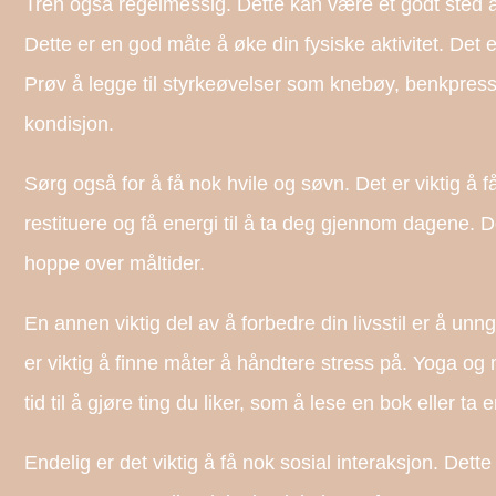
Tren også regelmessig. Dette kan være et godt sted å s
Dette er en god måte å øke din fysiske aktivitet. Det 
Prøv å legge til styrkeøvelser som knebøy, benkpress, 
kondisjon.
Sørg også for å få nok hvile og søvn. Det er viktig å 
restituere og få energi til å ta deg gjennom dagene. D
hoppe over måltider.
En annen viktig del av å forbedre din livsstil er å un
er viktig å finne måter å håndtere stress på. Yoga og
tid til å gjøre ting du liker, som å lese en bok eller ta e
Endelig er det viktig å få nok sosial interaksjon. Dett