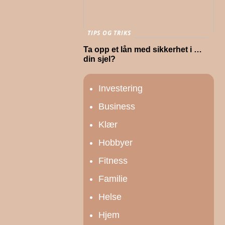
TIPS OG TRIKS
Ta opp et lån med sikkerhet i …
din sjel?
Investering
Business
Klær
Hobbyer
Fitness
Familie
Helse
Hjem