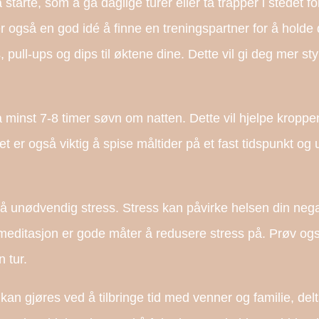
tarte, som å gå daglige turer eller ta trapper i stedet fo
er også en god idé å finne en treningspartner for å holde 
pull-ups og dips til øktene dine. Dette vil gi deg mer st
få minst 7-8 timer søvn om natten. Dette vil hjelpe kroppe
et er også viktig å spise måltider på et fast tidspunkt og
ngå unødvendig stress. Stress kan påvirke helsen din nega
 meditasjon er gode måter å redusere stress på. Prøv og
n tur.
e kan gjøres ved å tilbringe tid med venner og familie, del