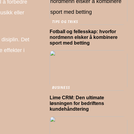
l å forbedre
usikk eller
TIPS OG TRIKS
Fotball og fellesskap: hvorfor
nordmenn elsker å kombinere
disiplin. Det
sport med betting
 effekter i
BUSINESS
Lime CRM: Den ultimate
løsningen for bedriftens
kundehåndtering