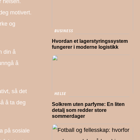
r heisen.
deg motivert.
yrke og
BUSINESS
Hvordan et lagerstyringssystem
fungerer i moderne logistikk
n din å
 unngå å
tivt, så det
HELSE
så å ta deg
Solkrem uten parfyme: En liten
detalj som redder store
sommerdager
ta på sosiale