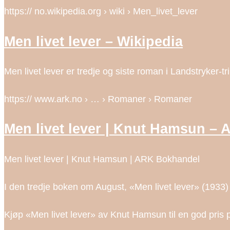
https:// no.wikipedia.org › wiki › Men_livet_lever
Men livet lever – Wikipedia
Men livet lever er tredje og siste roman i Landstryker-tr
https:// www.ark.no › … › Romaner › Romaner
Men livet lever | Knut Hamsun –
Men livet lever | Knut Hamsun | ARK Bokhandel
I den tredje boken om August, «Men livet lever» (1933
Kjøp «Men livet lever» av Knut Hamsun til en god pris på