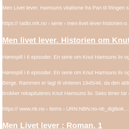
Men Livet lever. Hamsuns vitalisme fra Pan til Ringe
https:// radio.nrk.no › serie › men-livet-lever-historien-
Men livet lever. Historien om K
Hørespill i 6 episoder. En serie om Knut Hamsuns liv o
Hørespill i 6 episoder. En serie om Knut Hamsuns liv o
Berge. Rammen er lagt til vinteren 1945/46, da den al
brokker rekapituleres Knut Hamsuns liv. Seks timer tar d
https:// www.nb.no › items › URN:NBN:no-nb_digibok…
Men Livet lever : Roman. 1