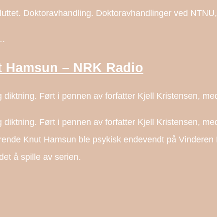
n sluttet. Doktoravhandling. Doktoravhandlinger ved NT
o…
nut Hamsun – NRK Radio
g diktning. Ført i pennen av forfatter Kjell Kristensen,
g diktning. Ført i pennen av forfatter Kjell Kristensen,
drende Knut Hamsun ble psykisk endevendt på Vinderen P
et å spille av serien.