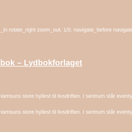
n rotate_right zoom_out. 1/0. navigate_before navigate
dbok – Lydbokforlaget
 Hamsuns store hyllest til livsdriften. I sentrum står eve
 Hamsuns store hyllest til livsdriften. I sentrum står even