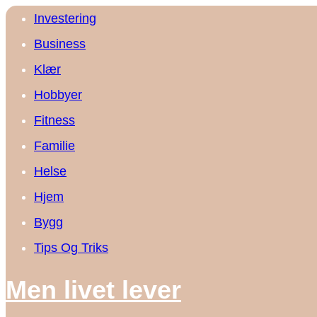
Investering
Business
Klær
Hobbyer
Fitness
Familie
Helse
Hjem
Bygg
Tips Og Triks
Men livet lever