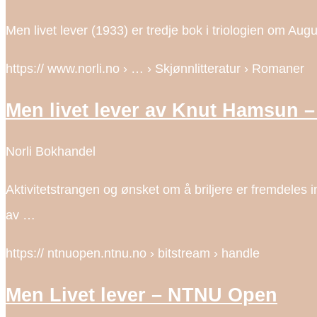
Men livet lever (1933) er tredje bok i triologien om Aug
https:// www.norli.no › … › Skjønnlitteratur › Romaner
Men livet lever av Knut Hamsun –
Norli Bokhandel
Aktivitetstrangen og ønsket om å briljere er fremdele
av …
https:// ntnuopen.ntnu.no › bitstream › handle
Men Livet lever – NTNU Open