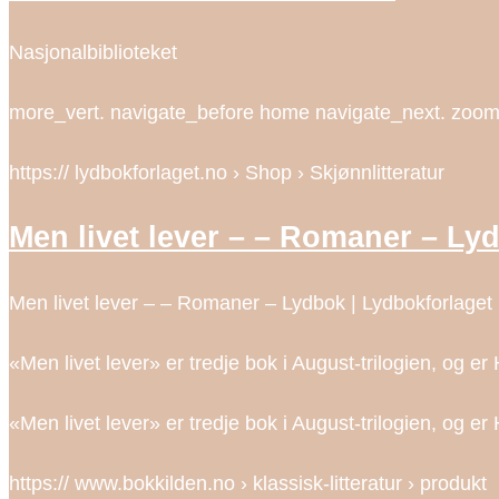
Nasjonalbiblioteket
more_vert. navigate_before home navigate_next. zoom_i
https:// lydbokforlaget.no › Shop › Skjønnlitteratur
Men livet lever – – Romaner – Ly
Men livet lever – – Romaner – Lydbok | Lydbokforlaget
«Men livet lever» er tredje bok i August-trilogien, og er
«Men livet lever» er tredje bok i August-trilogien, og er
https:// www.bokkilden.no › klassisk-litteratur › produkt