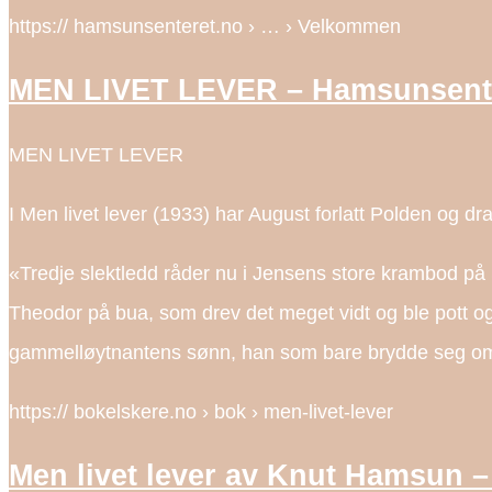
https:// hamsunsenteret.no › … › Velkommen
MEN LIVET LEVER – Hamsunsent
MEN LIVET LEVER
I Men livet lever (1933) har August forlatt Polden og d
«Tredje slektledd råder nu i Jensens store krambod på
Theodor på bua, som drev det meget vidt og ble pott og
gammelløytnantens sønn, han som bare brydde seg om m
https:// bokelskere.no › bok › men-livet-lever
Men livet lever av Knut Hamsun –