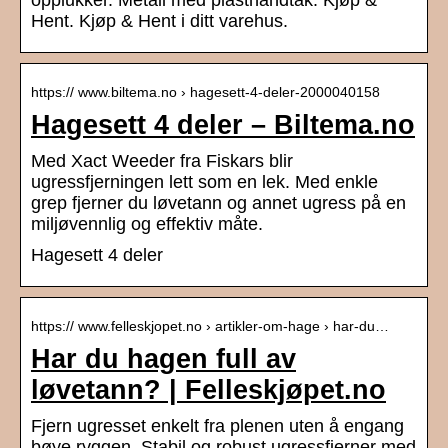
opplukker. Metall med plasthåndtak. Kjøp &
Hent. Kjøp & Hent i ditt varehus.
https:// www.biltema.no › hagesett-4-deler-2000040158
Hagesett 4 deler – Biltema.no
Med Xact Weeder fra Fiskars blir
ugressfjerningen lett som en lek. Med enkle
grep fjerner du løvetann og annet ugress på en
miljøvennlig og effektiv måte.
Hagesett 4 deler
https:// www.felleskjopet.no › artikler-om-hage › har-du…
Har du hagen full av
løvetann? | Felleskjøpet.no
Fjern ugresset enkelt fra plenen uten å engang
bøye ryggen. Stabil og robust ugressfjerner med