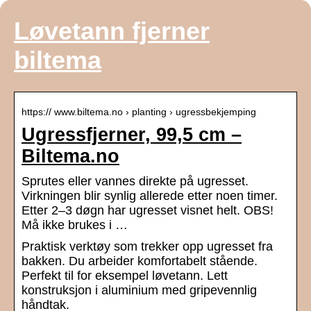
Løvetann fjerner
biltema
https:// www.biltema.no › planting › ugressbekjemping
Ugressfjerner, 99,5 cm –
Biltema.no
Sprutes eller vannes direkte på ugresset.
Virkningen blir synlig allerede etter noen timer.
Etter 2–3 døgn har ugresset visnet helt. OBS!
Må ikke brukes i …
Praktisk verktøy som trekker opp ugresset fra
bakken. Du arbeider komfortabelt stående.
Perfekt til for eksempel løvetann. Lett
konstruksjon i aluminium med gripevennlig
håndtak.