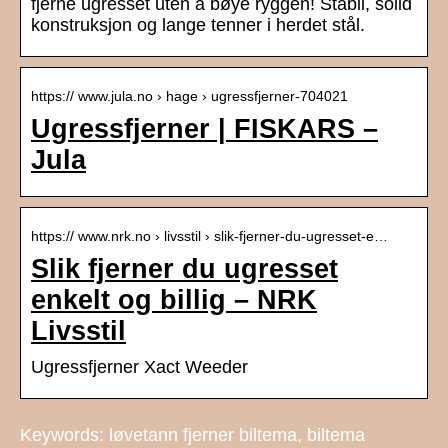
fjerne ugresset uten å bøye ryggen! Stabil, solid
konstruksjon og lange tenner i herdet stål.
https:// www.jula.no › hage › ugressfjerner-704021
Ugressfjerner | FISKARS –
Jula
https:// www.nrk.no › livsstil › slik-fjerner-du-ugresset-e…
Slik fjerner du ugresset
enkelt og billig – NRK
Livsstil
Ugressfjerner Xact Weeder
Keywords: løvetann fjerner biltema, biltema