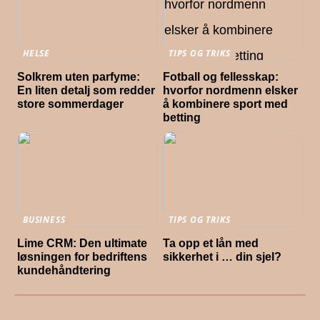
HELSE
TIPS OG TRIKS
Solkrem uten parfyme:
Fotball og fellesskap:
En liten detalj som redder
hvorfor nordmenn elsker
store sommerdager
å kombinere sport med
betting
BUSINESS
TIPS OG TRIKS
Lime CRM: Den ultimate
Ta opp et lån med
løsningen for bedriftens
sikkerhet i … din sjel?
kundehåndtering