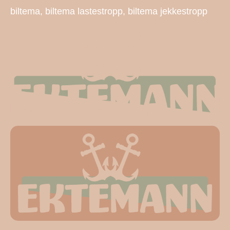
biltema, biltema lastestropp, biltema jekkestropp