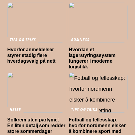
TIPS OG TRIKS
BUSINESS
Hvorfor anmeldelser
Hvordan et
styrer stadig flere
lagerstyringssystem
hverdagsvalg på nett
fungerer i moderne
logistikk
HELSE
TIPS OG TRIKS
Solkrem uten parfyme:
Fotball og fellesskap:
En liten detalj som redder
hvorfor nordmenn elsker
store sommerdager
å kombinere sport med