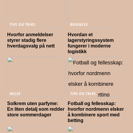
TIPS OG TRIKS
BUSINESS
Hvorfor anmeldelser
Hvordan et
styrer stadig flere
lagerstyringssystem
hverdagsvalg på nett
fungerer i moderne
logistikk
HELSE
TIPS OG TRIKS
Solkrem uten parfyme:
Fotball og fellesskap:
En liten detalj som redder
hvorfor nordmenn elsker
store sommerdager
å kombinere sport med
betting