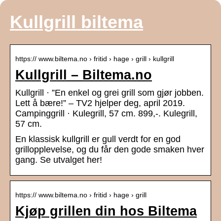
Kullgrill biltema
https:// www.biltema.no › fritid › hage › grill › kullgrill
Kullgrill – Biltema.no
Kullgrill · ”En enkel og grei grill som gjør jobben.
Lett å bære!” – TV2 hjelper deg, april 2019.
Campinggrill · Kulegrill, 57 cm. 899,-. Kulegrill,
57 cm.
En klassisk kullgrill er gull verdt for en god
grillopplevelse, og du får den gode smaken hver
gang. Se utvalget her!
https:// www.biltema.no › fritid › hage › grill
Kjøp grillen din hos Biltema