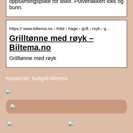
oppsamlingsplate for aske. Pulverlakkert lokk og
bunn.
https:// www.biltema.no › fritid › hage › grill › royk › g…
Grilltønne med røyk –
Biltema.no
Grilltønne med røyk
Keywords: kullgrill biltema