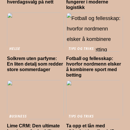
hverdagsvalg på nett
fungerer i moderne
logistikk
HELSE
TIPS OG TRIKS
Solkrem uten parfyme:
Fotball og fellesskap:
En liten detalj som redder
hvorfor nordmenn elsker
store sommerdager
å kombinere sport med
betting
BUSINESS
TIPS OG TRIKS
Lime CRM: Den ultimate
Ta opp et lån med