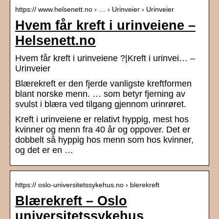
https:// www.helsenett.no › … › Urinveier › Urinveier
Hvem får kreft i urinveiene –
Helsenett.no
Hvem får kreft i urinveiene ?|Kreft i urinvei… –
Urinveier
Blærekreft er den fjerde vanligste kreftformen
blant norske menn. … som betyr fjerning av
svulst i blæra ved tilgang gjennom urinrøret.
Kreft i urinveiene er relativt hyppig, mest hos
kvinner og menn fra 40 år og oppover. Det er
dobbelt så hyppig hos menn som hos kvinner,
og det er en …
https:// oslo-universitetssykehus.no › blerekreft
Blærekreft – Oslo
universitetssykehus