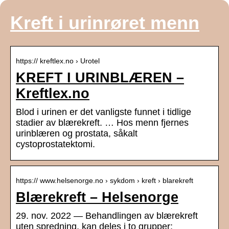
Kreft i urinrøret menn
https:// kreftlex.no › Urotel
KREFT I URINBLÆREN –
Kreftlex.no
Blod i urinen er det vanligste funnet i tidlige
stadier av blærekreft. … Hos menn fjernes
urinblæren og prostata, såkalt
cystoprostatektomi.
https:// www.helsenorge.no › sykdom › kreft › blarekreft
Blærekreft – Helsenorge
29. nov. 2022 — Behandlingen av blærekreft
uten spredning, kan deles i to grupper;