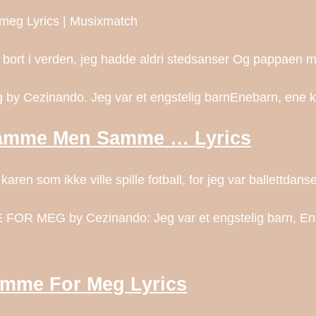
meg Lyrics | Musixmatch
id bort i verden, jeg hadde aldri stedsanser Og pappaen 
by Cezinando. Jeg var et engstelig barnEnebarn, ene kar
 Samme Men Samme … Lyrics
ren som ikke ville spille fotball, for jeg var ballettdans
G by Cezinando: Jeg var et engstelig barn, Enebarn e
amme For Meg Lyrics