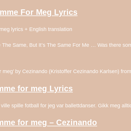
amme For Meg Lyrics
g lyrics + English translation
 The Same, But It’s The Same For Me … Was there someth
r meg’ by Cezinando (Kristoffer Cezinando Karlsen) fro
mme for meg Lyrics
le spille fotball for jeg var ballettdanser. Gikk meg allt
amme for meg – Cezinando