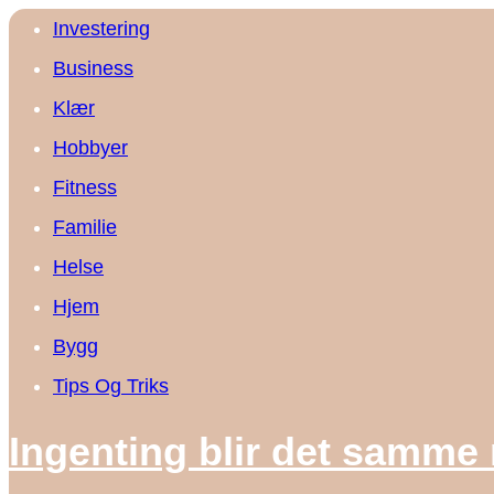
Investering
Business
Klær
Hobbyer
Fitness
Familie
Helse
Hjem
Bygg
Tips Og Triks
Ingenting blir det samme