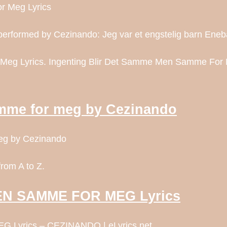
r Meg Lyrics
formed by Cezinando: Jeg var et engstelig barn Enebar
eg Lyrics. Ingenting Blir Det Samme Men Samme For Me
amme for meg by Cezinando
meg by Cezinando
from A to Z.
N SAMME FOR MEG Lyrics
yrics – CEZINANDO | eLyrics.net