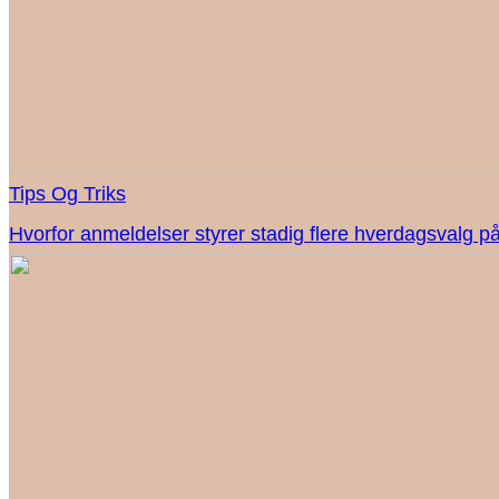
Tips Og Triks
Hvorfor anmeldelser styrer stadig flere hverdagsvalg på