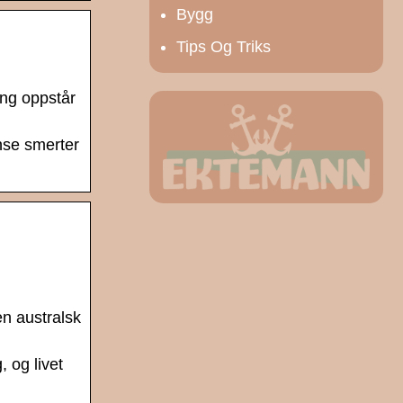
Bygg
Tips Og Triks
ing oppstår
nse smerter
n australsk
 og livet