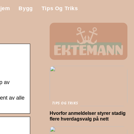
jem
Bygg
Tips Og Triks
p av
ent av alle
TIPS OG TRIKS
Hvorfor anmeldelser styrer stadig
flere hverdagsvalg på nett