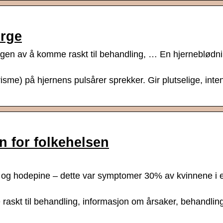
orge
gen av å komme raskt til behandling, … En hjerneblødn
sme) på hjernens pulsårer sprekker. Gir plutselige, inte
n for folkehelsen
e og hodepine – dette var symptomer 30% av kvinnene i e
skt til behandling, informasjon om årsaker, behandling,