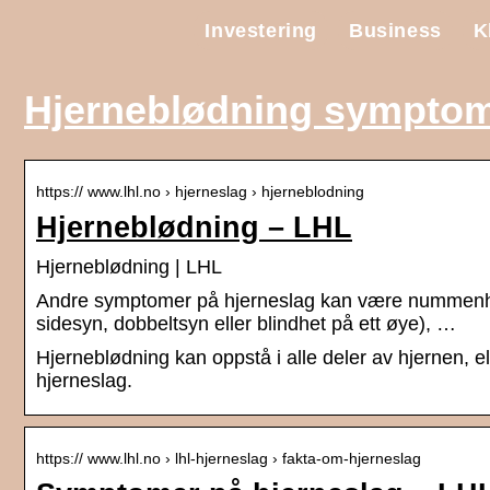
Investering
Business
K
Hjerneblødning sympto
https:// www.lhl.no › hjerneslag › hjerneblodning
Hjerneblødning – LHL
Hjerneblødning | LHL
Andre symptomer på hjerneslag kan være nummenhet 
sidesyn, dobbeltsyn eller blindhet på ett øye), …
Hjerneblødning kan oppstå i alle deler av hjernen, e
hjerneslag.
https:// www.lhl.no › lhl-hjerneslag › fakta-om-hjerneslag