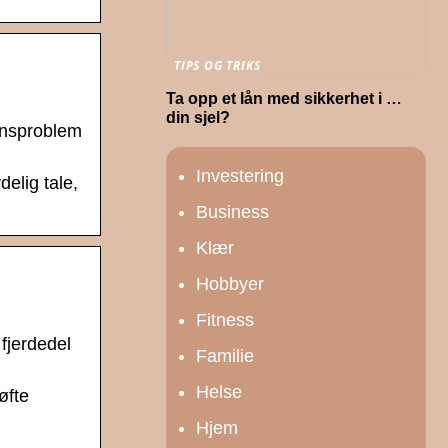
TIPS OG TRIKS
Ta opp et lån med sikkerhet i …
din sjel?
synsproblem
Investering
elig tale,
Business
Klær
Hobbyer
Fitness
fjerdedel
Familie
Helse
øfte
Hjem