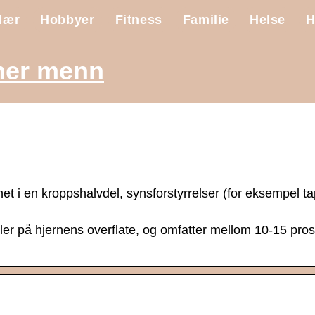
lær
Hobbyer
Fitness
Familie
Helse
H
mer menn
i en kroppshalvdel, synsforstyrrelser (for eksempel ta
ller på hjernens overflate, og omfatter mellom 10-15 pros