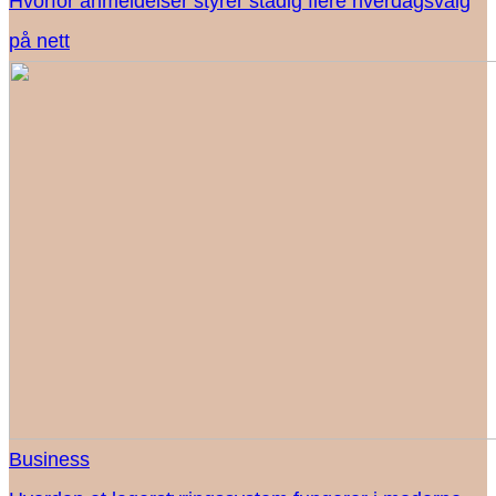
Hvorfor anmeldelser styrer stadig flere hverdagsvalg
på nett
Business