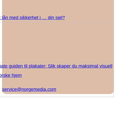
 lån med sikkerhet i … din sjel?
ate guiden til plakater: Slik skaper du maksimal visuell
norske hjem
service@norgemedia.com