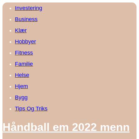
Investering
Business
Klær
Hobbyer
Fitness
Familie
Helse
Hjem
Bygg
Tips Og Triks
Håndball em 2022 menn