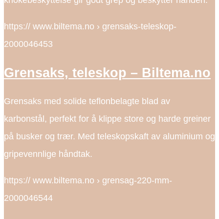
knokebeskyttelse gir godt grep og beskytter hånden.
https:// www.biltema.no › grensaks-teleskop-
2000046453
Grensaks, teleskop – Biltema.no
Grensaks med solide teflonbelagte blad av
karbonstål, perfekt for å klippe store og harde greiner
på busker og trær. Med teleskopskaft av aluminium og
gripevennlige håndtak.
https:// www.biltema.no › grensag-220-mm-
2000046544