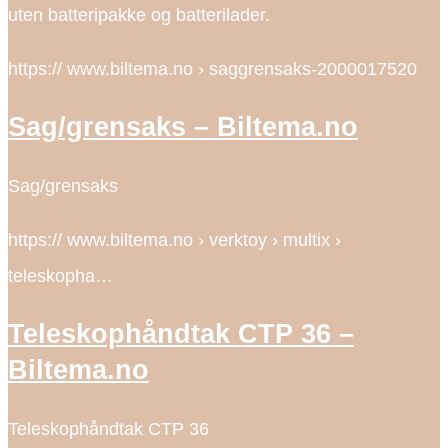
uten batteripakke og batterilader.
https:// www.biltema.no › saggrensaks-2000017520
Sag/grensaks – Biltema.no
Sag/grensaks
https:// www.biltema.no › verktoy › multix ›
teleskopha…
Teleskophåndtak CTP 36 –
Biltema.no
Teleskophåndtak CTP 36