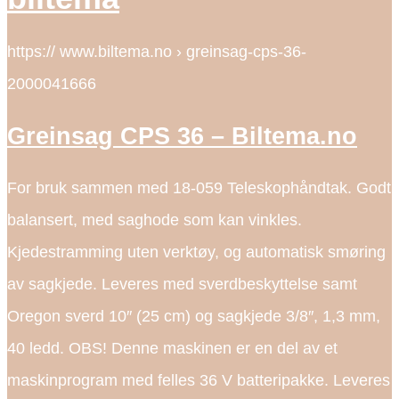
https:// www.biltema.no › greinsag-cps-36-
2000041666
Greinsag CPS 36 – Biltema.no
For bruk sammen med 18-059 Teleskophåndtak. Godt
balansert, med saghode som kan vinkles.
Kjedestramming uten verktøy, og automatisk smøring
av sagkjede. Leveres med sverdbeskyttelse samt
Oregon sverd 10″ (25 cm) og sagkjede 3/8″, 1,3 mm,
40 ledd. OBS! Denne maskinen er en del av et
maskinprogram med felles 36 V batteripakke. Leveres