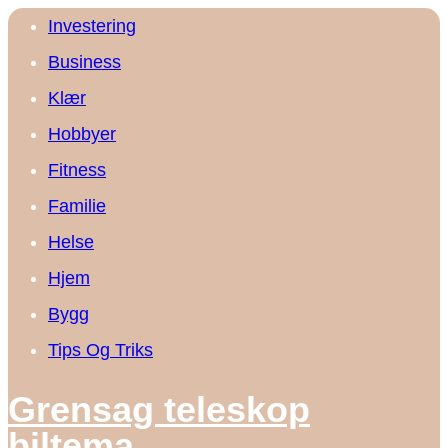
Investering
Business
Klær
Hobbyer
Fitness
Familie
Helse
Hjem
Bygg
Tips Og Triks
Grensag teleskop
biltema