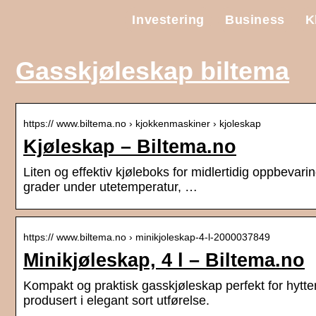
Investering
Business
K
Gasskjøleskap biltema
https:// www.biltema.no › kjokkenmaskiner › kjoleskap
Kjøleskap – Biltema.no
Liten og effektiv kjøleboks for midlertidig oppbevari
grader under utetemperatur, …
https:// www.biltema.no › minikjoleskap-4-l-2000037849
Minikjøleskap, 4 l – Biltema.no
Kompakt og praktisk gasskjøleskap perfekt for hytte
produsert i elegant sort utførelse.