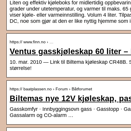
Liten og effektiv kjøleboks for midlertidig oppbevari
grader under utetemperatur, og varmer til maks. 65 
viser kjøle- eller varmeinnstilling. Volum 4 liter. Ti
DC, noe som gjør at den er like nyttig hjemme som i
https:// www.finn.no › …
Ventus gasskjøleskap 60 liter –
10. mar. 2010 — Link til Biltema kjøleskap CR48B. S
størrelse!
https:// baatplassen.no › Forum › Båtforumet
Biltemas nye 12V kjøleskap, pas
Gasskomfyr · Innbyggingsovn gass · Gasstopp · Gassk
Gassalarm og CO-alarm …