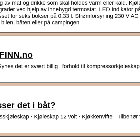
ng av mat og drikke som skal holdes varm eller kald. Kjøler
grader ved hjelp av innebygd termostat. LED-indikator p
lpasset for seks bokser på 0,33 l. Strømforsyning 230 V AC 
 bilen, båten eller på campingen.
 FINN.no
ynes det er svært billig i forhold til kompressorkjølesk
ser det i båt?
jøleskap · Kjøleskap 12 volt · Kjøkkenvifte · Tilbehør t