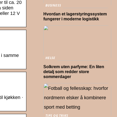
 til ca. 20
BUSINESS
å siden
eller 12 V
Hvordan et lagerstyringssystem
fungerer i moderne logistikk
ap i samme
HELSE
Solkrem uten parfyme: En liten
detalj som redder store
sommerdager
il kjøkken ·
TIPS OG TRIKS