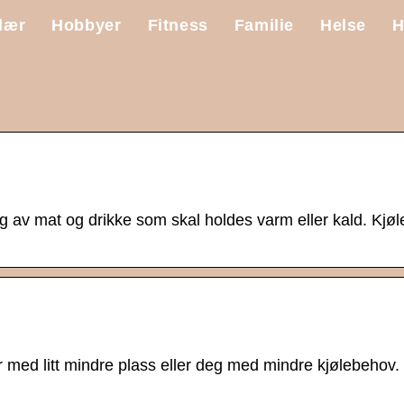
lær
Hobbyer
Fitness
Familie
Helse
H
ng av mat og drikke som skal holdes varm eller kald. Kjøler
r med litt mindre plass eller deg med mindre kjølebehov.