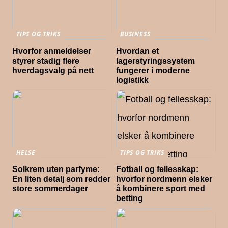
TIPS OG TRIKS
BUSINESS
Hvorfor anmeldelser
Hvordan et
styrer stadig flere
lagerstyringssystem
hverdagsvalg på nett
fungerer i moderne
logistikk
HELSE
TIPS OG TRIKS
Solkrem uten parfyme:
Fotball og fellesskap:
En liten detalj som redder
hvorfor nordmenn elsker
store sommerdager
å kombinere sport med
betting