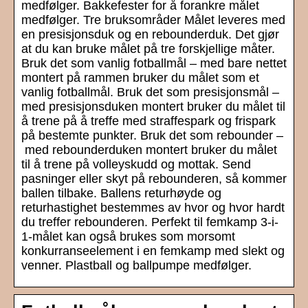
medfølger. Bakkefester for å forankre målet
medfølger. Tre bruksområder Målet leveres med
en presisjonsduk og en rebounderduk. Det gjør
at du kan bruke målet på tre forskjellige måter.
Bruk det som vanlig fotballmål – med bare nettet
montert på rammen bruker du målet som et
vanlig fotballmål. Bruk det som presisjonsmål –
med presisjonsduken montert bruker du målet til
å trene på å treffe med straffespark og frispark
på bestemte punkter. Bruk det som rebounder –
med rebounderduken montert bruker du målet
til å trene på volleyskudd og mottak. Send
pasninger eller skyt på rebounderen, så kommer
ballen tilbake. Ballens returhøyde og
returhastighet bestemmes av hvor og hvor hardt
du treffer rebounderen. Perfekt til femkamp 3-i-
1-målet kan også brukes som morsomt
konkurranseelement i en femkamp med slekt og
venner. Plastball og ballpumpe medfølger.