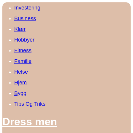
Investering
Business
Klær
Hobbyer
Fitness
Familie
Helse
Hjem
Bygg
Tips Og Triks
Dress men