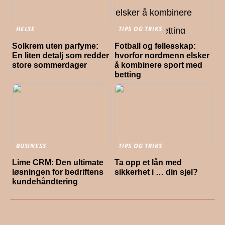
HELSE
TIPS OG TRIKS
Solkrem uten parfyme:
Fotball og fellesskap:
En liten detalj som redder
hvorfor nordmenn elsker
store sommerdager
å kombinere sport med
betting
BUSINESS
TIPS OG TRIKS
Lime CRM: Den ultimate
Ta opp et lån med
løsningen for bedriftens
sikkerhet i … din sjel?
kundehåndtering