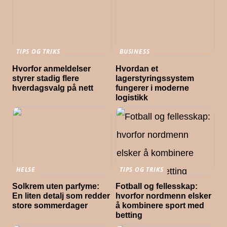
TIPS OG TRIKS
BUSINESS
Hvorfor anmeldelser
Hvordan et
styrer stadig flere
lagerstyringssystem
hverdagsvalg på nett
fungerer i moderne
logistikk
HELSE
TIPS OG TRIKS
Solkrem uten parfyme:
Fotball og fellesskap:
En liten detalj som redder
hvorfor nordmenn elsker
store sommerdager
å kombinere sport med
betting