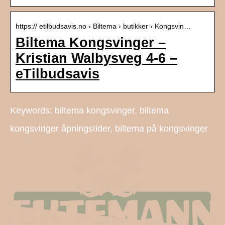
https:// etilbudsavis.no › Biltema › butikker › Kongsvin…
Biltema Kongsvinger –
Kristian Walbysveg 4-6 –
eTilbudsavis
Keywords: biltema kongsvinger, biltema
kongsvinger åpningstider, biltema på kongsvinger