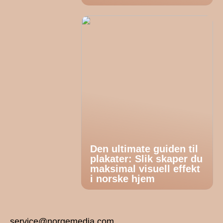
Den ultimate guiden til
plakater: Slik skaper du
maksimal visuell effekt
i norske hjem
service@norgemedia.com