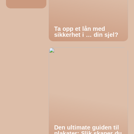
Ta opp et lån med
sikkerhet i … din sjel?
Den ultimate guiden til
plakater: Slik skaper du