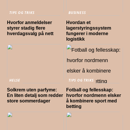
TIPS OG TRIKS
BUSINESS
Hvorfor anmeldelser
Hvordan et
styrer stadig flere
lagerstyringssystem
hverdagsvalg på nett
fungerer i moderne
logistikk
HELSE
TIPS OG TRIKS
Solkrem uten parfyme:
Fotball og fellesskap:
En liten detalj som redder
hvorfor nordmenn elsker
store sommerdager
å kombinere sport med
betting