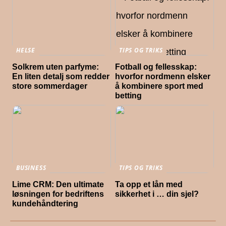
HELSE
TIPS OG TRIKS
Solkrem uten parfyme:
Fotball og fellesskap:
En liten detalj som redder
hvorfor nordmenn elsker
store sommerdager
å kombinere sport med
betting
BUSINESS
TIPS OG TRIKS
Lime CRM: Den ultimate
Ta opp et lån med
løsningen for bedriftens
sikkerhet i … din sjel?
kundehåndtering