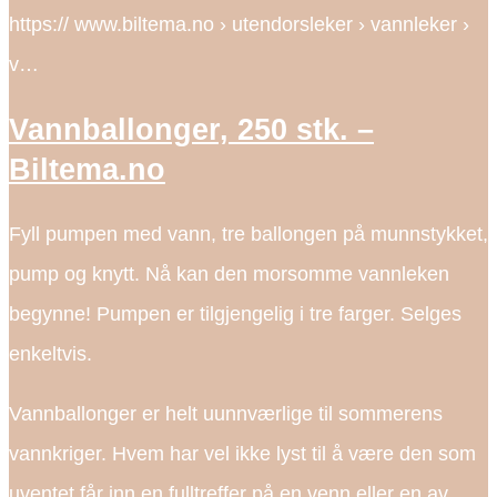
https:// www.biltema.no › utendorsleker › vannleker ›
v…
Vannballonger, 250 stk. –
Biltema.no
Fyll pumpen med vann, tre ballongen på munnstykket,
pump og knytt. Nå kan den morsomme vannleken
begynne! Pumpen er tilgjengelig i tre farger. Selges
enkeltvis.
Vannballonger er helt uunnværlige til sommerens
vannkriger. Hvem har vel ikke lyst til å være den som
uventet får inn en fulltreffer på en venn eller en av