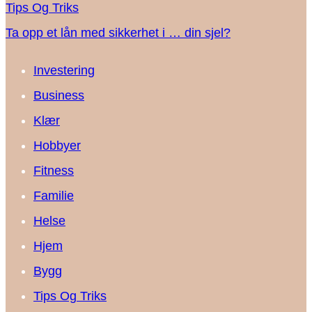
Tips Og Triks
Ta opp et lån med sikkerhet i … din sjel?
Investering
Business
Klær
Hobbyer
Fitness
Familie
Helse
Hjem
Bygg
Tips Og Triks