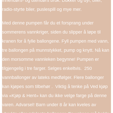
innendørs- og utendørs bruk. Dukker og dyr, biler,
radio-styrte biler, puslespill og mye mer.
Med denne pumpen får du et forsprang under
sommerens vannkriger, siden du slipper å løpe til
kranen for å fylle ballongene. Fyll pumpen med vann,
tre ballongen på munnstykket, pump og knytt. Nå kan
den morsomme vannleken begynne! Pumpen er
tilgjengelig i tre farger. Selges enkeltvis. 250
vannballonger av lateks medfølger. Flere ballonger
kan kjøpes som tilbehør . Viktig å tenke på Ved kjøp
via «Kjøp & Hent» kan du ikke velge farge på denne
varen. Advarsel! Barn under 8 år kan kveles av