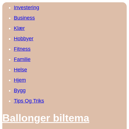
Investering
Business
Klær
Hobbyer
Fitness
Familie
Helse
Hjem
Bygg
Tips Og Triks
Ballonger biltema