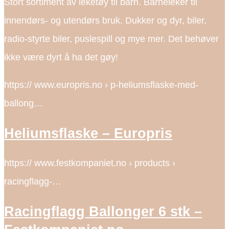
Stort sortiment av leketøy til barn. Barneleker til
innendørs- og utendørs bruk. Dukker og dyr, biler,
radio-styrte biler, puslespill og mye mer. Det behøver
ikke være dyrt å ha det gøy!
https:// www.europris.no › p-heliumsflaske-med-
ballong…
Heliumsflaske – Europris
https:// www.festkompaniet.no › products ›
racingflagg-…
Racingflagg Ballonger 6 stk –