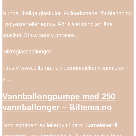
Runda, ihåliga glaskulor. Fyllnadsmedel för blandning
i polyester eller epoxy. För tillverkning av lätta
spackel. Show safety phrases.
Mikroglassballonger
https:// www.biltema.no › utendorsleker › vannleker ›
v…
Vannballongpumpe med 250
vannballonger – Biltema.no
Stort sortiment av leketøy til barn. Barneleker til