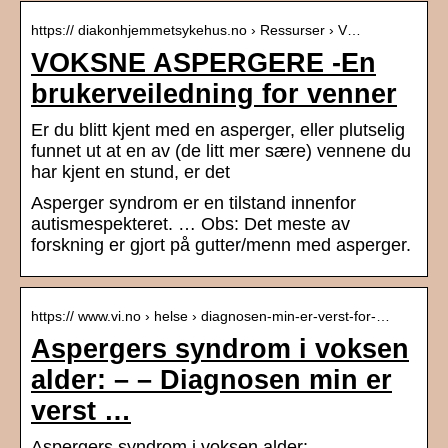
https:// diakonhjemmetsykehus.no › Ressurser › V…
VOKSNE ASPERGERE -En
brukerveiledning for venner
Er du blitt kjent med en asperger, eller plutselig
funnet ut at en av (de litt mer sære) vennene du
har kjent en stund, er det
Asperger syndrom er en tilstand innenfor
autismespekteret. … Obs: Det meste av
forskning er gjort på gutter/menn med asperger.
https:// www.vi.no › helse › diagnosen-min-er-verst-for-…
Aspergers syndrom i voksen
alder: – – Diagnosen min er
verst …
Aspergers syndrom i voksen alder: – –