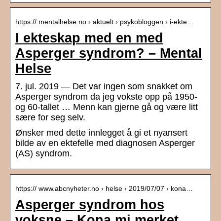
https:// mentalhelse.no › aktuelt › psykobloggen › i-ekte…
I ekteskap med en med
Asperger syndrom? – Mental
Helse
7. jul. 2019 — Det var ingen som snakket om
Asperger syndrom da jeg vokste opp på 1950-
og 60-tallet … Menn kan gjerne gå og være litt
sære for seg selv.
Ønsker med dette innlegget å gi et nyansert
bilde av en ektefelle med diagnosen Asperger
(AS) syndrom.
https:// www.abcnyheter.no › helse › 2019/07/07 › kona…
Asperger syndrom hos
voksne – Kona mi merket