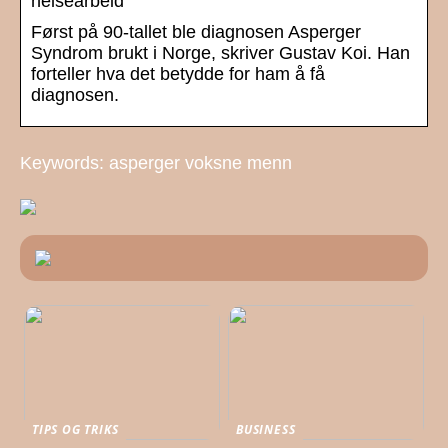
helsearbeid
Først på 90-tallet ble diagnosen Asperger
Syndrom brukt i Norge, skriver Gustav Koi. Han
forteller hva det betydde for ham å få
diagnosen.
Keywords: asperger voksne menn
TIPS OG TRIKS
BUSINESS