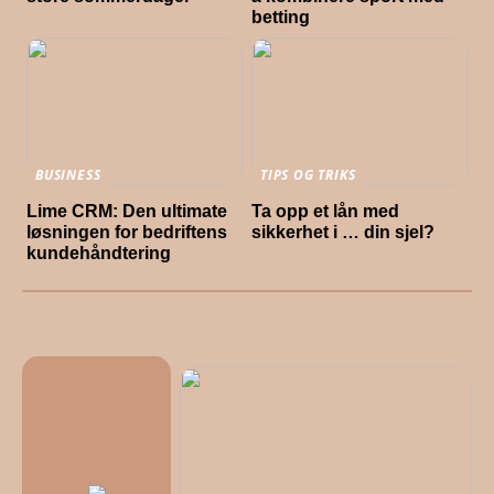
betting
BUSINESS
TIPS OG TRIKS
Lime CRM: Den ultimate
Ta opp et lån med
løsningen for bedriftens
sikkerhet i … din sjel?
kundehåndtering