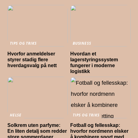
TIPS OG TRIKS
BUSINESS
Hvorfor anmeldelser
Hvordan et
styrer stadig flere
lagerstyringssystem
hverdagsvalg på nett
fungerer i moderne
logistikk
HELSE
TIPS OG TRIKS
Solkrem uten parfyme:
Fotball og fellesskap:
En liten detalj som redder
hvorfor nordmenn elsker
store sommerdager
å kombinere sport med