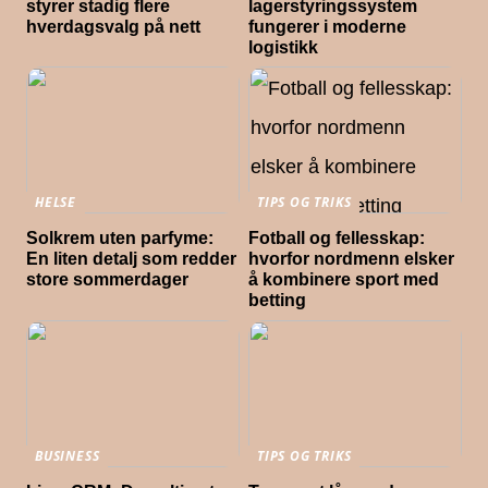
styrer stadig flere
lagerstyringssystem
hverdagsvalg på nett
fungerer i moderne
logistikk
HELSE
TIPS OG TRIKS
Solkrem uten parfyme:
Fotball og fellesskap:
En liten detalj som redder
hvorfor nordmenn elsker
store sommerdager
å kombinere sport med
betting
BUSINESS
TIPS OG TRIKS