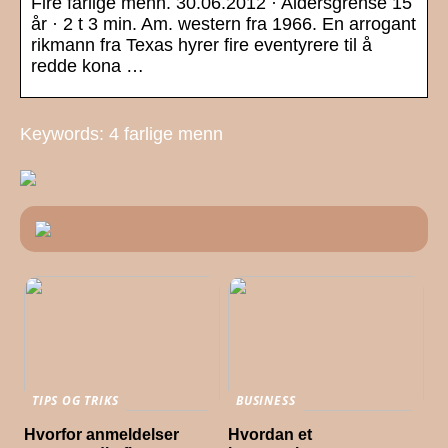
Fire farlige menn. 30.06.2012 · Aldersgrense 15
år · 2 t 3 min. Am. western fra 1966. En arrogant
rikmann fra Texas hyrer fire eventyrere til å
redde kona …
Keywords: 4 farlige menn
TIPS OG TRIKS
BUSINESS
Hvorfor anmeldelser
Hvordan et