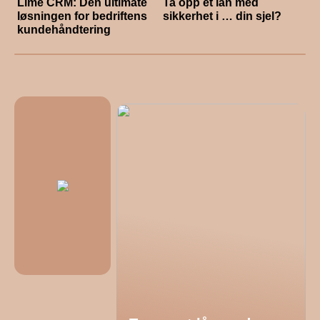
Lime CRM: Den ultimate
Ta opp et lån med
løsningen for bedriftens
sikkerhet i … din sjel?
kundehåndtering